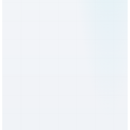
Trnava
Trnavský
Dubnica nad Váhom
Trenčiansky
Nové Mesto nad Váhom
Trenčiansky
Považská Bystrica