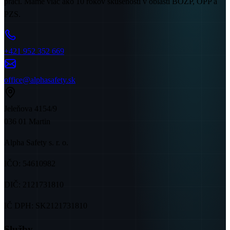
práci. Máme viac ako 10 rokov skúseností v oblasti BOZP, OPP a
PZS.
+421 952 352 669
office@alphasafety.sk
Jeleňova 4154/9
036 01 Martin
Alpha Safety s. r. o.
IČO:
54610982
DIČ:
2121731810
IČ DPH:
SK2121731810
Služby