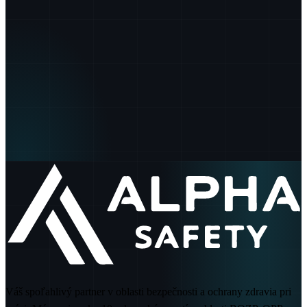
24
/7
100
%
Váš spoľahlivý partner v oblasti bezpečnosti a ochrany zdravia pri