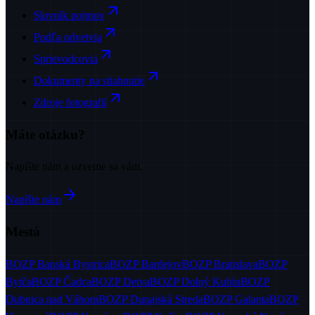
Slovník pojmov
Podľa odvetvia
Sprievodcovia
Dokumenty na stiahnutie
Zdroje fotografií
Máte otázku?
Napíšte nám a ozveme sa vám.
Napíšte nám
Mestá
BOZP
Banská Bystrica
BOZP
Bardejov
BOZP
Bratislava
BOZP
Bytča
BOZP
Čadca
BOZP
Detva
BOZP
Dolný Kubín
BOZP
Dubnica nad Váhom
BOZP
Dunajská Streda
BOZP
Galanta
BOZP