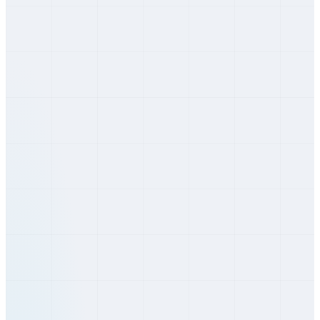
Detva
Banskobystrický
Lučenec
Banskobystrický
Zvolen
Banskobystrický
Žiar nad Hronom
Banskobystrický