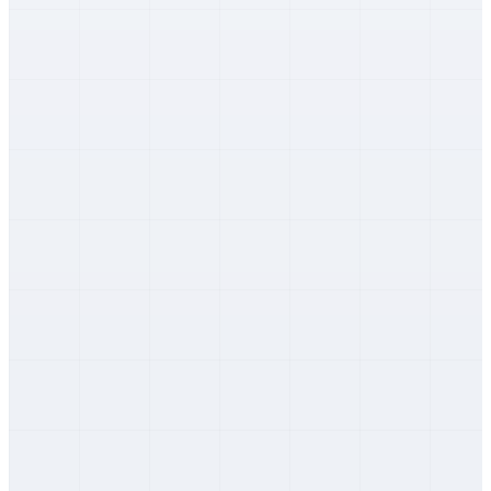
Trenčiansky
Prievidza
Trenčiansky
Púchov
Trenčiansky
Trenčín
Trenčiansky
Komárno