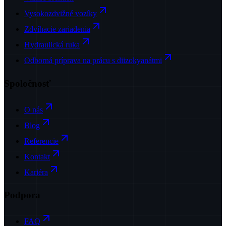
Vysokozdvižné vozíky
Zdvíhacie zariadenia
Hydraulická ruka
Odborná príprava na prácu s diizokyanátmi
Spoločnosť
O nás
Blog
Referencie
Kontakt
Kariéra
Podpora
FAQ