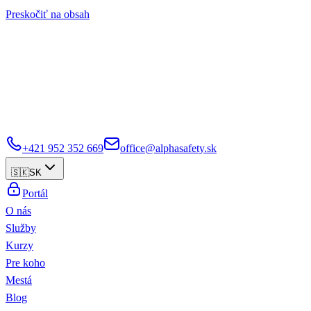
Preskočiť na obsah
+421 952 352 669
office@alphasafety.sk
🇸🇰
SK
Portál
O nás
Služby
Kurzy
Pre koho
Mestá
Blog