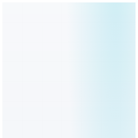
Bratislava
Bratislavský
Malacky
Bratislavský
Pezinok
Bratislavský