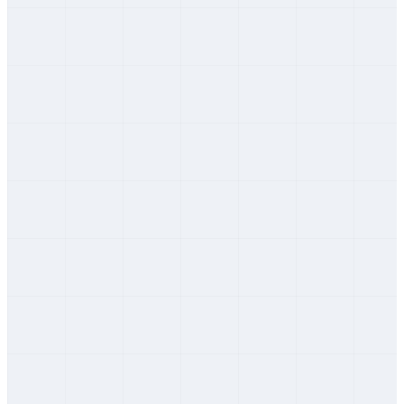
Nitriansky
Levice
Nitriansky
Nitra
Nitriansky
Nové Zámky
Nitriansky