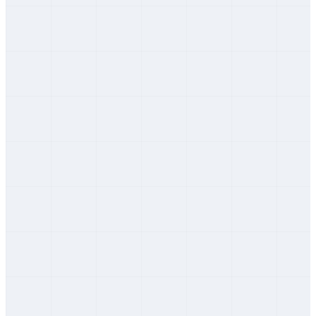
Žilinský
Martin
Žilinský
Námestovo
Žilinský
Ružomberok
Žilinský
Turčianske Teplice
Žilinský