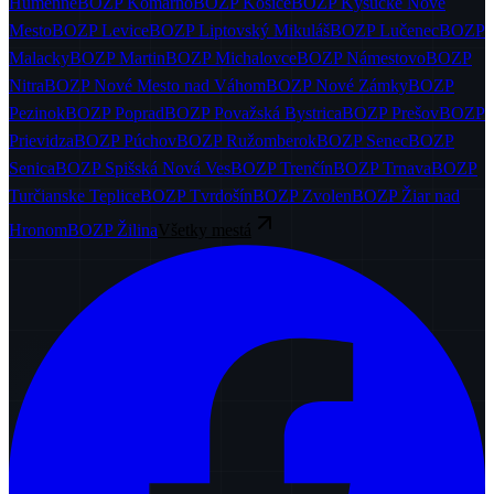
Humenné
BOZP
Komárno
BOZP
Košice
BOZP
Kysucké Nové
Mesto
BOZP
Levice
BOZP
Liptovský Mikuláš
BOZP
Lučenec
BOZP
Malacky
BOZP
Martin
BOZP
Michalovce
BOZP
Námestovo
BOZP
Nitra
BOZP
Nové Mesto nad Váhom
BOZP
Nové Zámky
BOZP
Pezinok
BOZP
Poprad
BOZP
Považská Bystrica
BOZP
Prešov
BOZP
Prievidza
BOZP
Púchov
BOZP
Ružomberok
BOZP
Senec
BOZP
Senica
BOZP
Spišská Nová Ves
BOZP
Trenčín
BOZP
Trnava
BOZP
Turčianske Teplice
BOZP
Tvrdošín
BOZP
Zvolen
BOZP
Žiar nad
Hronom
BOZP
Žilina
Všetky mestá