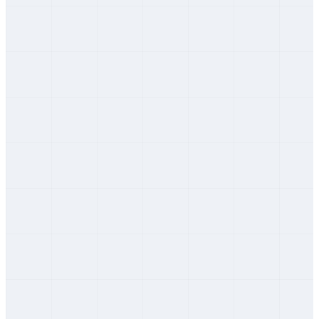
Bytča
Žilinský
Čadca
Žilinský
Dolný Kubín
Žilinský
Kysucké Nové Mesto
Žilinský
Liptovský Mikuláš