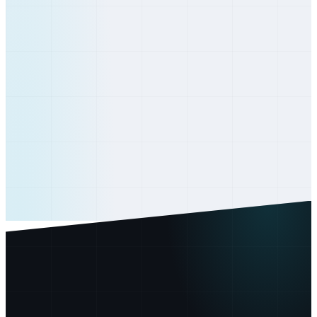
Košice
Košický
Michalovce
Košický
Spišská Nová Ves
Košický