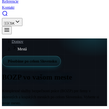
Referencie
Kontakt
🇸🇰
SK
Domov
Mestá
Pôsobíme po celom Slovensku
BOZP
vo vašom meste
Komplexné služby bezpečnosti práce (BOZP) pre firmy v
okresných a krajských mestách po celom Slovensku. Vyberte si
svoje mesto.