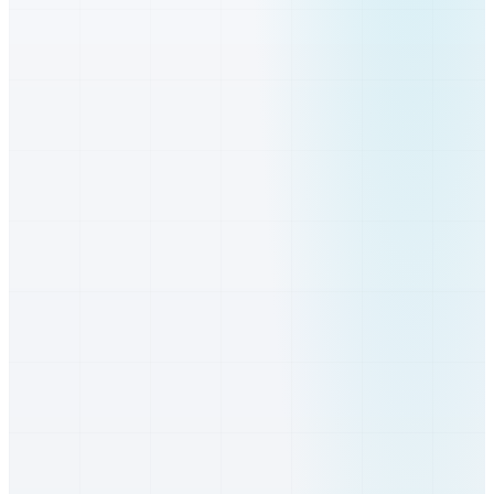
Senec
Bratislavský
Dunajská Streda
Trnavský
Galanta
Trnavský
Senica
Trnavský