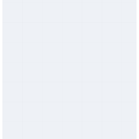
Tvrdošín
Žilinský
Žilina
Žilinský
Banská Bystrica
Banskobystrický