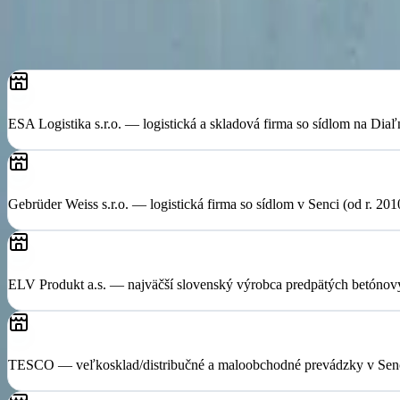
ESA Logistika s.r.o. — logistická a skladová firma so sídlom na Diaľ
Gebrüder Weiss s.r.o. — logistická firma so sídlom v Senci (od r. 20
ELV Produkt a.s. — najväčší slovenský výrobca predpätých betónový
TESCO — veľkosklad/distribučné a maloobchodné prevádzky v Sen