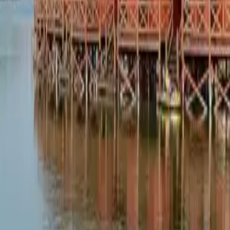
D1 (DHL, ESA Logistika, Gebrüder Weiss, Hopi a ďalší)
oba (betónové a oceľové stožiare)
Cestovný ruch a rekreácia
V