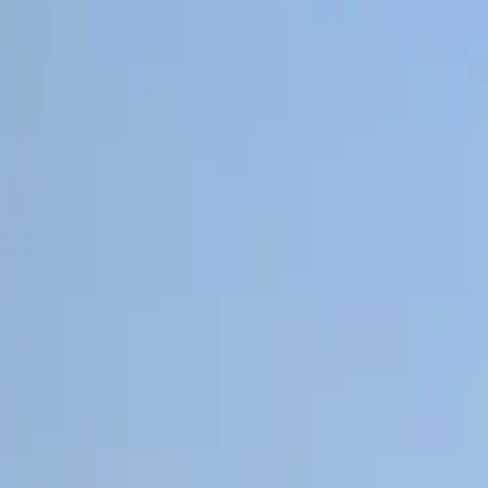
+421 952 352 669
office@alphasafety.sk
🇸🇰
SK
Portál
O nás
Služby
Kurzy
Pre koho
Mestá
Blog
Referencie
Kontakt
🇸🇰
SK