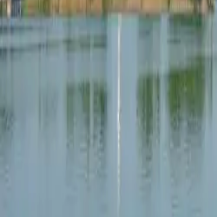
Počet obyvateľov
20 260
Hlavný sektor
Logistika a skladovanie – rozsiahly logistický park pri diaľnici 
Pokrytie
Okres Senec, Bratislavský kraj a priľahlý región Podunajska
Logistika a skladovanie
Maloobchod a distribúcia
Výr