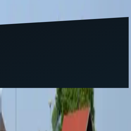
ualizáciu BOZP dokumentácie, hodnotenie rizík, školenia
nca podľa § 6 zákona č. 124/2006 Z. z.