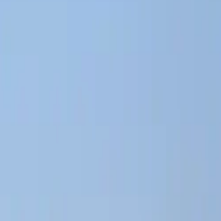
ncov, previerky pracovísk a zastupovanie pri inšpekcii práce.