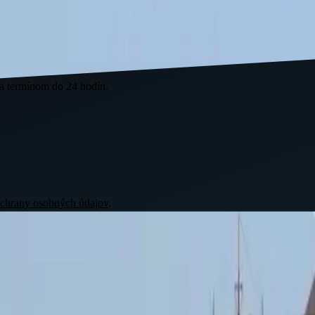
sť a ochranu zdravia pri práci pre firmy
v Senci
: vypracovanie a akt
ce. Povinnosť zaistiť BOZP má každý zamestnávateľ od prvého zamestna
a termínom do 24 hodín.
chrany osobných údajov
.