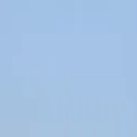
ratislavskom kraji – dokumentácia, hodnotenie rizík, školenia zamestna