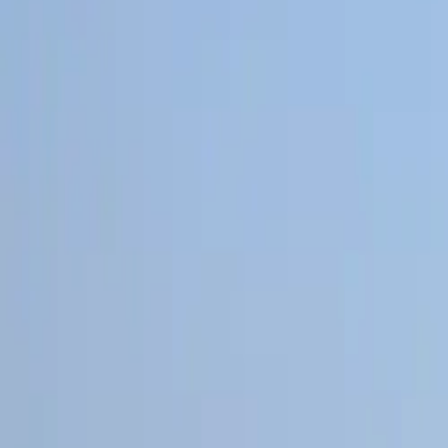
Domov
Mestá
Senec
Bratislavský kraj
BOZP
v Senci
Alpha Safety zabezpečuje externú BOZP pre firmy v Senci a v celom B
Získať konzultáciu zdarma
Naše služby
5,0
·
43
recenzií
·
Google
Foto:
Pudelek (Marcin Szala)
/
CC BY-SA 3.0