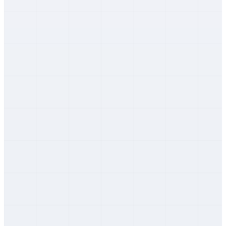
Trenčiansky
Púchov
Trenčiansky
Trenčín
Trenčiansky
Komárno
Nitriansky