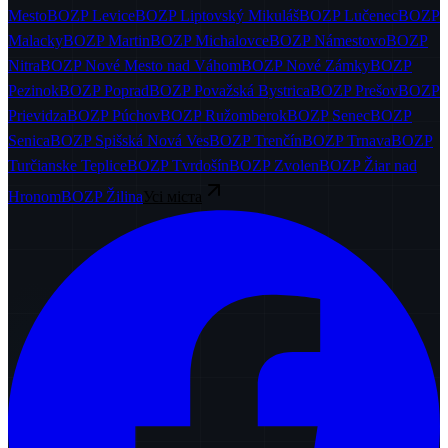
Mesto
BOZP
Levice
BOZP
Liptovský Mikuláš
BOZP
Lučenec
BOZP
Malacky
BOZP
Martin
BOZP
Michalovce
BOZP
Námestovo
BOZP
Nitra
BOZP
Nové Mesto nad Váhom
BOZP
Nové Zámky
BOZP
Pezinok
BOZP
Poprad
BOZP
Považská Bystrica
BOZP
Prešov
BOZP
Prievidza
BOZP
Púchov
BOZP
Ružomberok
BOZP
Senec
BOZP
Senica
BOZP
Spišská Nová Ves
BOZP
Trenčín
BOZP
Trnava
BOZP
Turčianske Teplice
BOZP
Tvrdošín
BOZP
Zvolen
BOZP
Žiar nad
Hronom
BOZP
Žilina
Усі міста