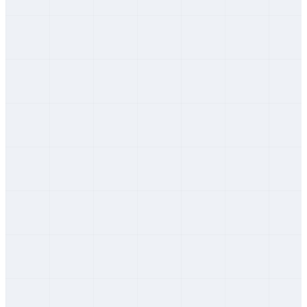
Žilinský
Žilina
Žilinský
Banská Bystrica
Banskobystrický
Detva