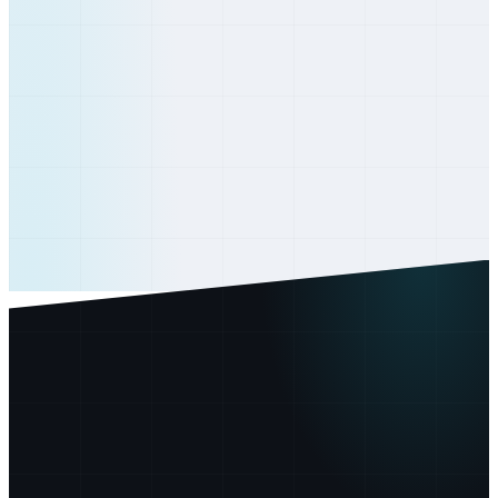
Košice
Košický
Michalovce
Košický
Spišská Nová Ves
Košický