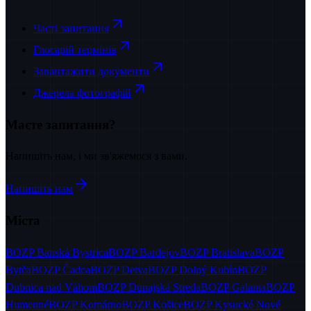
Часті запитання
Глосарій термінів
Завантажити документи
Джерела фотографій
Маєте запитання?
Напишіть нам, і ми зв'яжемося з вами.
Напишіть нам
Міста
BOZP
Banská Bystrica
BOZP
Bardejov
BOZP
Bratislava
BOZP
Bytča
BOZP
Čadca
BOZP
Detva
BOZP
Dolný Kubín
BOZP
Dubnica nad Váhom
BOZP
Dunajská Streda
BOZP
Galanta
BOZP
Humenné
BOZP
Komárno
BOZP
Košice
BOZP
Kysucké Nové