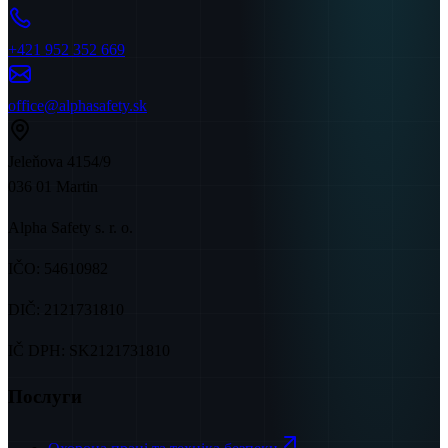
+421 952 352 669
office@alphasafety.sk
Jeleňova 4154/9
036 01 Martin
Alpha Safety s. r. o.
IČO:
54610982
DIČ:
2121731810
IČ DPH:
SK2121731810
Послуги