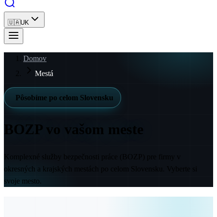
🇺🇦
UK
Domov
Mestá
Pôsobíme po celom Slovensku
BOZP
vo vašom meste
Komplexné služby bezpečnosti práce (BOZP) pre firmy v
okresných a krajských mestách po celom Slovensku. Vyberte si
svoje mesto.