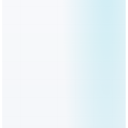
Bratislava
Bratislavský
Malacky
Bratislavský
Pezinok
Bratislavský
Senec