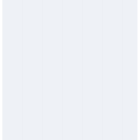
Žilinský
Čadca
Žilinský
Dolný Kubín
Žilinský
Kysucké Nové Mesto
Žilinský
Liptovský Mikuláš
Žilinský