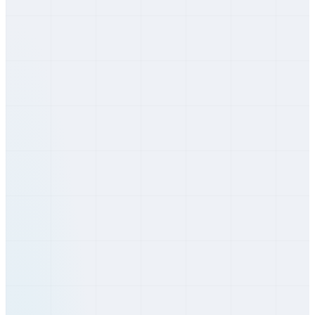
Banskobystrický
Lučenec
Banskobystrický
Zvolen
Banskobystrický
Žiar nad Hronom
Banskobystrický
Bardejov