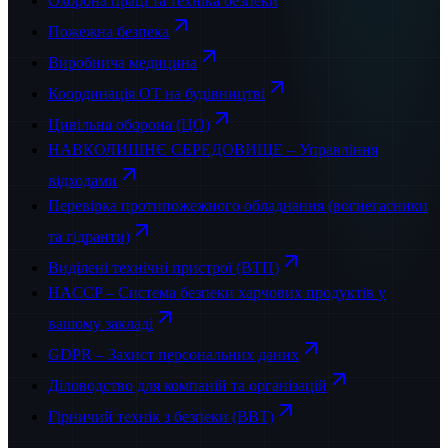
Охорона праці та техніка безпеки
Пожежна безпека
Виробнича медицина
Координація ОТ на будівництві
Цивільна оборона (ЦО)
НАВКОЛИШНЄ СЕРЕДОВИЩЕ – Управління
відходами
Перевірка протипожежного обладнання (вогнегасники
та гідранти)
Виділені технічні пристрої (ВТП)
HACCP – Система безпеки харчових продуктів у
вашому закладі
GDPR – Захист персональних даних
Діловодство для компаній та організацій
Гірничий технік з безпеки (BBT)