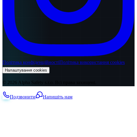
Політика конфіденційності
Політика використання cookies
Налаштування cookies
© 2026 Alpha Safety s.r.o. Всі права захищені.
Подзвонити
Напишіть нам