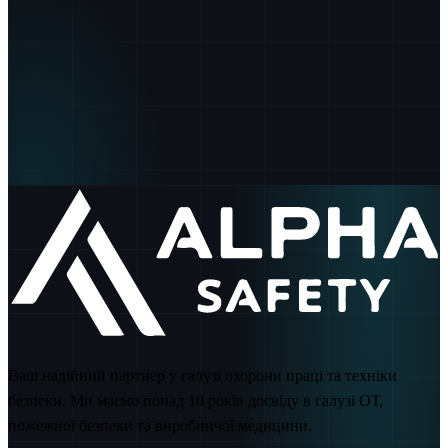
100
%
Ваш надійний партнер у галузі охорони праці та техніки
безпеки. Ми маємо понад 10 років досвіду в галузі ОТ,
пожежної безпеки та виробничої медицини.