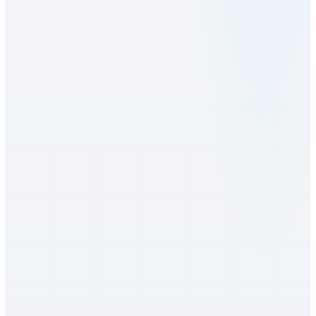
Trnavský
Dubnica nad Váhom
Trenčiansky
Nové Mesto nad Váhom
Trenčiansky
Považská Bystrica
Trenčiansky
Prievidza