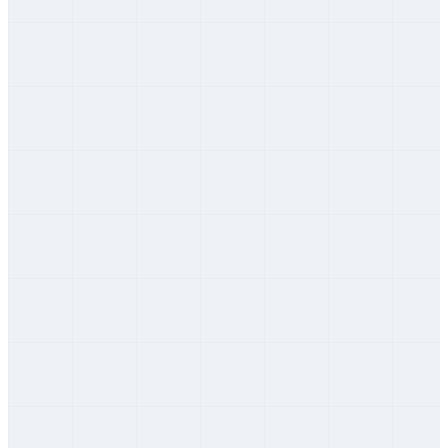
Martin
Žilinský
Námestovo
Žilinský
Ružomberok
Žilinský
Turčianske Teplice
Žilinský
Tvrdošín