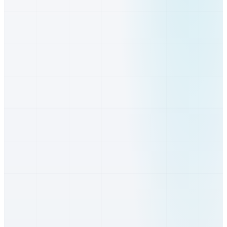
Bratislavský
Dunajská Streda
Trnavský
Galanta
Trnavský
Senica
Trnavský
Trnava