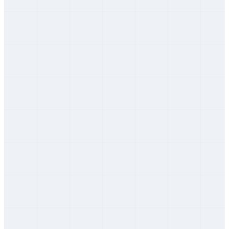
Levice
Nitriansky
Nitra
Nitriansky
Nové Zámky
Nitriansky
Bytča