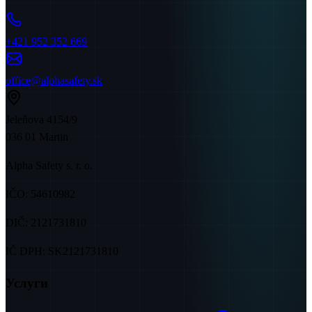
+421 952 352 669
office@alphasafety.sk
Jeleňova 4154/9
036 01 Martin
Alpha Safety s. r. o.
IČO:
54610982
DIČ:
2121731810
IČ DPH:
SK2121731810
Услуги