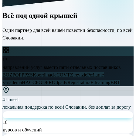
Всё под одной крышей
Один партнёр для всей вашей повестки безопасности, по всей
Словакии.
13
направлений услуг вместо пяти отдельных поставщиков
BOZP
OPP
PZS
Koordinácia
CO
VTZ revízie
Požiarne
zariadenia
HACCP
GDPR
Odpady
Registratúra
E-learning
BBT
41 miest
локальная поддержка по всей Словакии, без доплат за дорогу
18
курсов и обучений