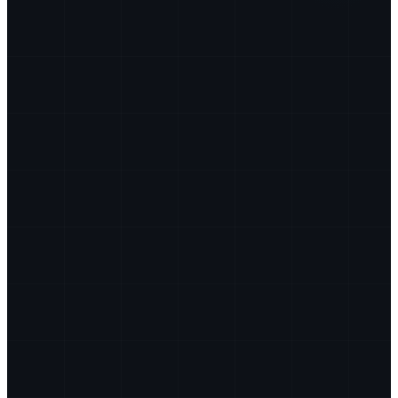
Bezpečnostnotechnická služba
BTS
Autorizovaný bezpečnostný technik
ABT
Technik požiarnej ochrany
TPO