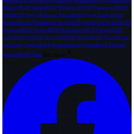
Mesto
BOZP
Levice
BOZP
Liptovský Mikuláš
BOZP
Lučenec
BOZP
Malacky
BOZP
Martin
BOZP
Michalovce
BOZP
Námestovo
BOZP
Nitra
BOZP
Nové Mesto nad Váhom
BOZP
Nové Zámky
BOZP
Pezinok
BOZP
Poprad
BOZP
Považská Bystrica
BOZP
Prešov
BOZP
Prievidza
BOZP
Púchov
BOZP
Ružomberok
BOZP
Senec
BOZP
Senica
BOZP
Spišská Nová Ves
BOZP
Trenčín
BOZP
Trnava
BOZP
Turčianske Teplice
BOZP
Tvrdošín
BOZP
Zvolen
BOZP
Žiar nad
Hronom
BOZP
Žilina
Все города