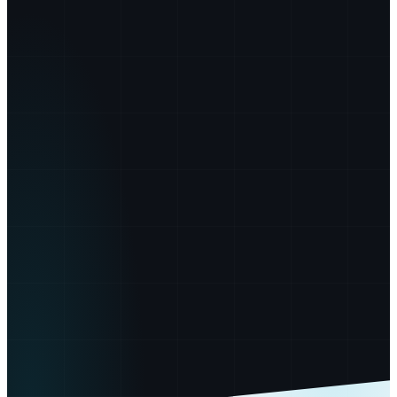
Montáž a demontáž lešenia
07.2
Obsluha stavebných strojov
08.1
Obsluha poľnohospodárskych strojov
09.1
Obsluha lesných strojov
10.1
Obsluha motorovej píly pri ťažbe dreva
10.2
Obsluha motorovej píly pri inej činnosti
10.3
ISO 9001
manažérstvo kvality
Наша история