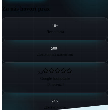
Za nás hovorí prax
10
+
Лет опыта
500
+
Довольных клиентов
5,0
Google hodnotenie
43
recenzií
24
/7
Доступность
Наш охват