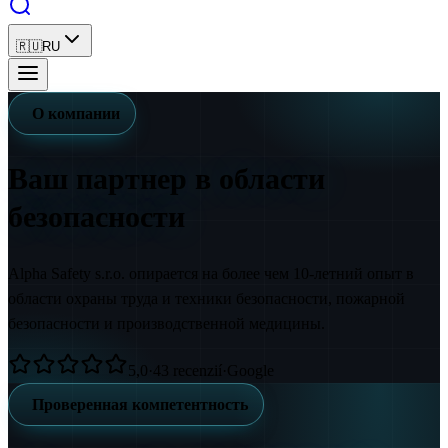
🇷🇺
RU
О компании
Ваш партнер
в области
безопасности
Alpha Safety s.r.o. опирается на более чем 10-летний опыт в
области охраны труда и техники безопасности, пожарной
безопасности и производственной медицины.
5,0
·
43
recenzií
·
Google
Проверенная компетентность