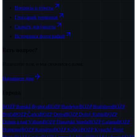
Вопросы и ответы
Глоссарий терминов
Скачать документы
Источники фотографий
Есть вопрос?
Напишите нам, и мы свяжемся с вами.
Напишите нам
Города
BOZP
Banská Bystrica
BOZP
Bardejov
BOZP
Bratislava
BOZP
Bytča
BOZP
Čadca
BOZP
Detva
BOZP
Dolný Kubín
BOZP
Dubnica nad Váhom
BOZP
Dunajská Streda
BOZP
Galanta
BOZP
Humenné
BOZP
Komárno
BOZP
Košice
BOZP
Kysucké Nové