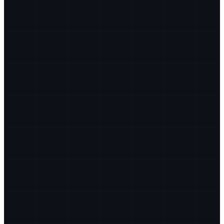
Pracovná zdravotná služba
PZS
Civilná ochrana obyvateľstva
Odborné prehliadky a skúšky VTZ
plyn · elektro · tlak · zdvíhacie
Banský bezpečnostný technik
51/1988 Zb.
Zamestnanci a vedúci zamestnanci
01.1
Viazači bremien
03.4
Obsluha motorových vozíkov
06.1