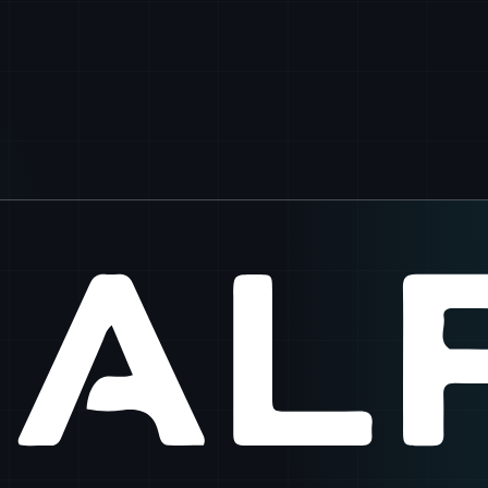
100
%