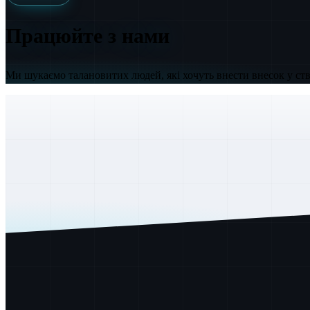
Працюйте з
нами
Ми шукаємо талановитих людей, які хочуть внести внесок у ст