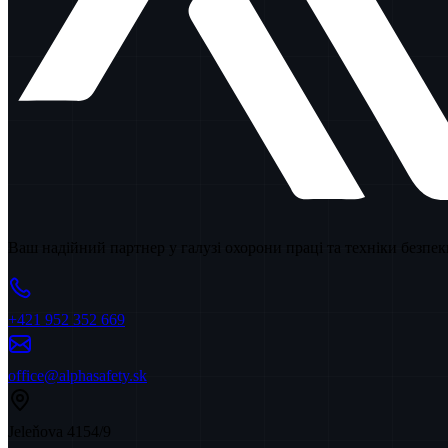
Ваш надійний партнер у галузі охорони праці та техніки безпе
+421 952 352 669
office@alphasafety.sk
Jeleňova 4154/9