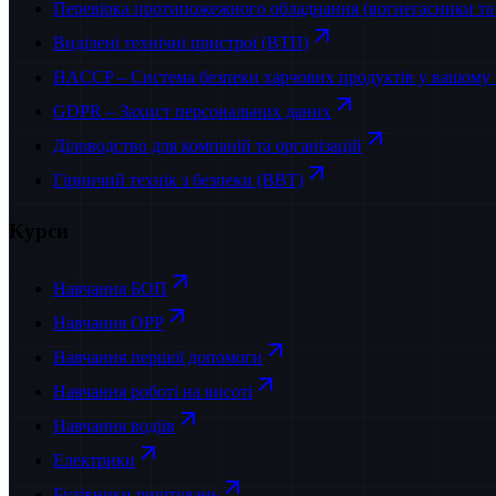
Перевірка протипожежного обладнання (вогнегасники та 
Виділені технічні пристрої (ВТП)
HACCP – Система безпеки харчових продуктів у вашому 
GDPR – Захист персональних даних
Діловодство для компаній та організацій
Гірничий технік з безпеки (BBT)
Курси
Навчання БОП
Навчання OPP
Навчання першої допомоги
Навчання роботі на висоті
Навчання водіїв
Електрики
Будівники риштувань