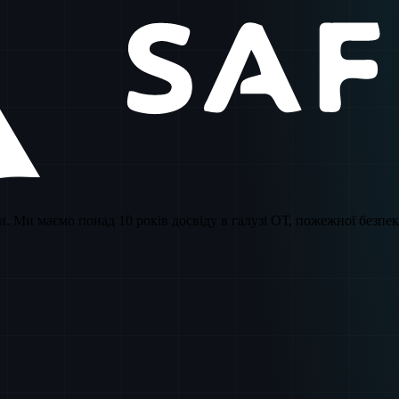
ки. Ми маємо понад 10 років досвіду в галузі ОТ, пожежної безп