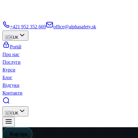
+421 952 352 669
office@alphasafety.sk
🇺🇦
UK
Portál
Про нас
Послуги
Курси
Блог
Відгуки
Контакти
🇺🇦
UK
Кар'єра