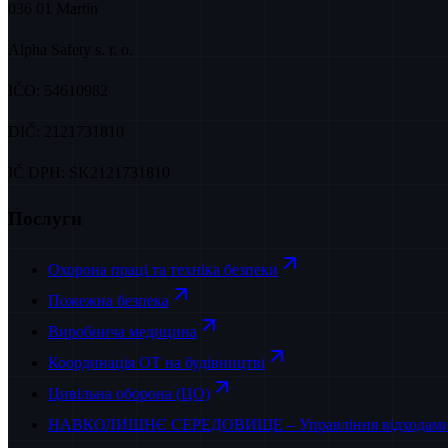
036 01 Martin
Alpha Safety s. r. o.
IČO:
54610982
DIČ:
2121731810
IČ DPH:
SK2121731810
Послуги
Охорона праці та техніка безпеки
Пожежна безпека
Виробнича медицина
Координація ОТ на будівництві
Цивільна оборона (ЦО)
НАВКОЛИШНЄ СЕРЕДОВИЩЕ – Управління відходам