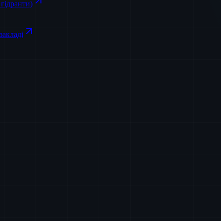
гідранти)
закладі