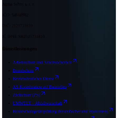
Alpha Safety s. r. o.
IČO:
54610982
DIČ:
2121731810
IČ DPH:
SK2121731810
Dienstleistungen
Arbeitsschutz und Arbeitssicherheit
Brandschutz
Betriebsärztlicher Dienst
AS-Koordination auf Baustellen
Zivilschutz (ZS)
UMWELT – Abfallwirtschaft
Brandschutzgeräteprüfung (Feuerlöscher und Hydranten)