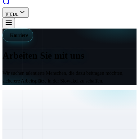
🇩🇪
DE
Karriere
Arbeiten Sie
mit uns
Wir suchen talentierte Menschen, die dazu beitragen möchten,
sicherere Arbeitsplätze in der Slowakei zu schaffen.