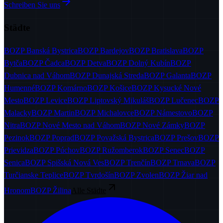
Schreiben Sie uns
Städte
BOZP
Banská Bystrica
BOZP
Bardejov
BOZP
Bratislava
BOZP
Bytča
BOZP
Čadca
BOZP
Detva
BOZP
Dolný Kubín
BOZP
Dubnica nad Váhom
BOZP
Dunajská Streda
BOZP
Galanta
BOZP
Humenné
BOZP
Komárno
BOZP
Košice
BOZP
Kysucké Nové
Mesto
BOZP
Levice
BOZP
Liptovský Mikuláš
BOZP
Lučenec
BOZP
Malacky
BOZP
Martin
BOZP
Michalovce
BOZP
Námestovo
BOZP
Nitra
BOZP
Nové Mesto nad Váhom
BOZP
Nové Zámky
BOZP
Pezinok
BOZP
Poprad
BOZP
Považská Bystrica
BOZP
Prešov
BOZP
Prievidza
BOZP
Púchov
BOZP
Ružomberok
BOZP
Senec
BOZP
Senica
BOZP
Spišská Nová Ves
BOZP
Trenčín
BOZP
Trnava
BOZP
Turčianske Teplice
BOZP
Tvrdošín
BOZP
Zvolen
BOZP
Žiar nad
Hronom
BOZP
Žilina
Alle Städte